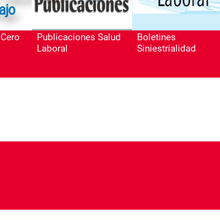
 Cero
Publicaciones Salud
Boletines
Laboral
Siniestrialidad