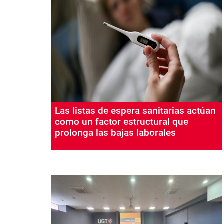
Las listas de espera sanitarias actúan
como un factor estructural que
prolonga las bajas laborales