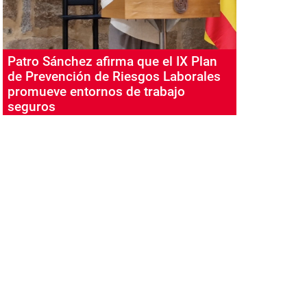
Patro Sánchez afirma que el IX Plan
de Prevención de Riesgos Laborales
promueve entornos de trabajo
seguros