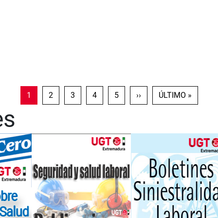
PÁGINA ACTUAL
PÁGINA
PÁGINA
PÁGINA
PÁGINA
SIGUIENTE PÁGINA
ÚLTIMA PÁGINA
1
2
3
4
5
››
ÚLTIMO »
es