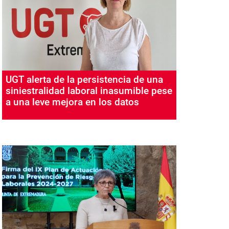
UGT alerta de la persistencia de una
siniestralidad laboral inasumible pese
a una leve mejora en los datos