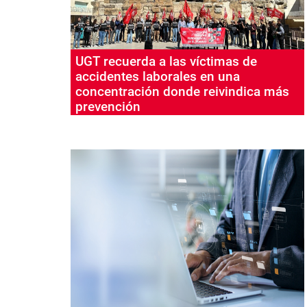
UGT recuerda a las víctimas de
accidentes laborales en una
concentración donde reivindica más
prevención