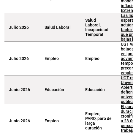
moder
inflac
Extre
Las li
Salud
espera
Laboral,
actúa
Julio 2026
Salud Laboral
Incapacidad
factor
Temporal
que pr
bajas 
UGT va
bajada
en jun
Julio 2026
Empleo
Empleo
advier
tempor
precar
emple
UGT r
Unive
Abiert
Junio 2026
Educación
Educación
defie
univer
públic
El par
duraci
Empleo,
cronif
PARO, paro de
Junio 2026
Empleo
a 28.
larga
perso
duración
trabaj