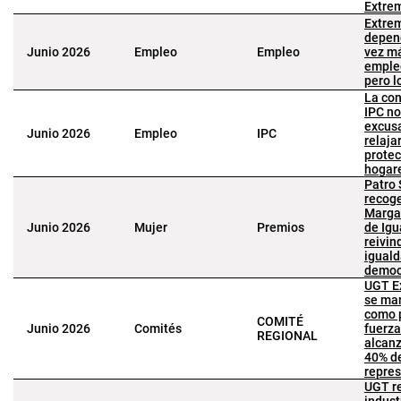
Extre
Extre
depen
Junio 2026
Empleo
Empleo
vez má
empleo
pero l
La con
IPC no
excus
Junio 2026
Empleo
IPC
relajar
protec
hogar
Patro
recoge
Marga
Junio 2026
Mujer
Premios
de Igu
reivin
iguald
democ
UGT E
se ma
como 
COMITÉ
Junio 2026
Comités
fuerza
REGIONAL
alcanz
40% d
repres
UGT r