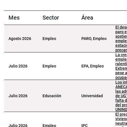
Mes
Sector
Área
El des
paro e
sostie
Agosto 2026
Empleo
PARO, Empleo
emple
estaci
precar
La cre
emple
ralent
Julio 2026
Empleo
EPA, Empleo
Extre
pese a
ocupa
Los in
ANECA
las ad
Julio 2026
Educación
Universidad
de UGT
falta 
del pr
UNIN
El pre
vivien
neutra
Julio 2026
Empleo
IPC