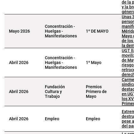
de la 
y la b
géner
Unas 
perso
Concentración -
manifi
Mayo 2026
Huelgas -
1º DE MAYO
Mérida
Manifestaciones
Mayo 
de los
la de
UGT ll
movili
Concentración -
de May
Abril 2026
Huelgas -
1º Mayo
riesgo
Manifestaciones
retroc
derec
Carme
sindic
Fundación
Premios
desta
Abril 2026
Cultura y
Primero de
en UG
Trabajo
Mayo
los X
Prime
Extre
destr
Abril 2026
Empleo
Empleo
pese a
del pa