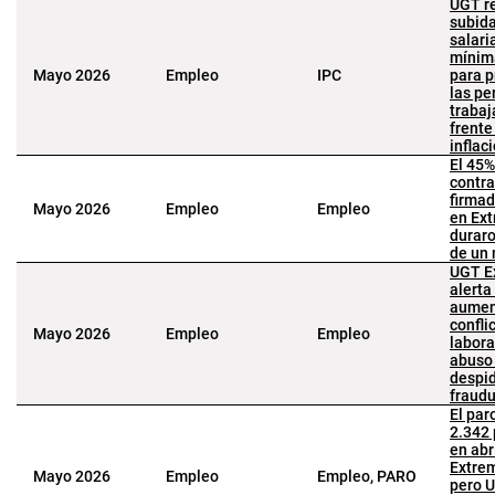
UGT r
subid
salari
mínim
Mayo 2026
Empleo
IPC
para p
las pe
trabaj
frente
inflac
El 45%
contra
firma
Mayo 2026
Empleo
Empleo
en Ex
durar
de un
UGT E
alerta
aumen
confli
Mayo 2026
Empleo
Empleo
labora
abuso
despi
fraudu
El par
2.342
en abr
Extre
Mayo 2026
Empleo
Empleo, PARO
pero U