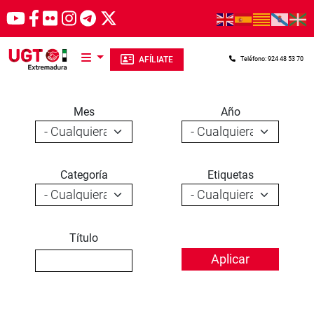
Pasar al contenido principal
AFÍLIATE
Teléfono: 924 48 53 70
Mes
Año
Categoría
Etiquetas
Título