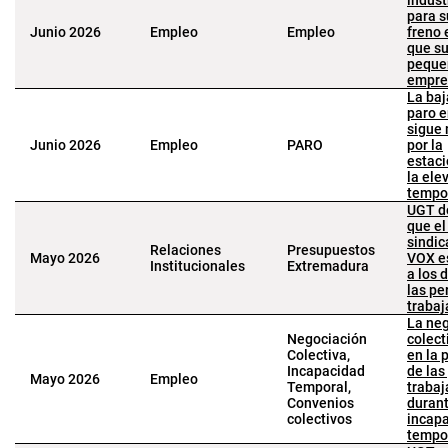
indust
para s
Junio 2026
Empleo
Empleo
freno
que s
peque
empre
La baj
paro 
sigue
Junio 2026
Empleo
PARO
por la
estaci
la ele
tempo
UGT d
que el
sindic
Relaciones
Presupuestos
Mayo 2026
VOX e
Institucionales
Extremadura
a los 
las pe
trabaj
La ne
Negociación
colect
Colectiva,
en la 
Incapacidad
de las
Mayo 2026
Empleo
Temporal,
trabaj
Convenios
durant
colectivos
incap
tempo