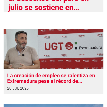
julio se sostiene en
empleo estacional y
precario
La creación de empleo se ralentiza en
Extremadura pese al récord de
ocupación
28 JUL 2026