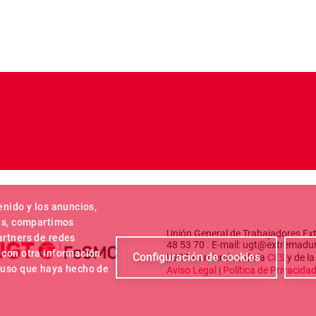
enido y los anuncios,
más, compartimos
Unión General de Trabajadores Ext
artners de redes
48 53 70 . E-mail: ugt@extremadu
 con otra información
Configuración de cookies
| UGT es miembro de la
CES
y de l
l uso que haya hecho de
Aviso Legal
|
Política de Privacida