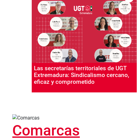
Las secretarías territoriales de UGT
Extremadura: Sindicalismo cercano,
eficaz y comprometido
Comarcas