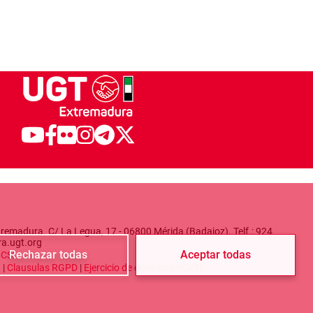
remadura. C/ La Legua, 17 - 06800 Mérida (Badajoz). Telf.: 924
ra.ugt.org
Rechazar todas
Aceptar todas
a
CSI
d
|
Clausulas RGPD
|
Ejercicio de derechos RGPD