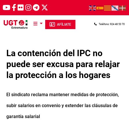
Pasar al contenido principal
AFÍLIATE
Teléfono: 924 48 53 70
La contención del IPC no
puede ser excusa para relajar
la protección a los hogares
El sindicato reclama mantener medidas de protección,
subir salarios en convenio y extender las cláusulas de
garantía salarial