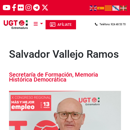
Pasar al contenido principal
AFÍLIATE
Teléfono: 924 48 53 70
Salvador Vallejo Ramos
Secretaría de Formación, Memoria
Histórica Democrática